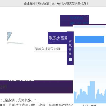
企业分站
|
网站地图
|
rss
|
xml
|
您暂无新询盘信息！
咨询热线：
400-100-4879
在线留言
址的
新闻资讯
联系大富豪官方下载地
在
线
集团动态
客
址
>
服
行业新闻
公司
汇聚点滴，安知其多。”
10月，总部位于湖南汨罗工业园，距汨罗高铁站2公