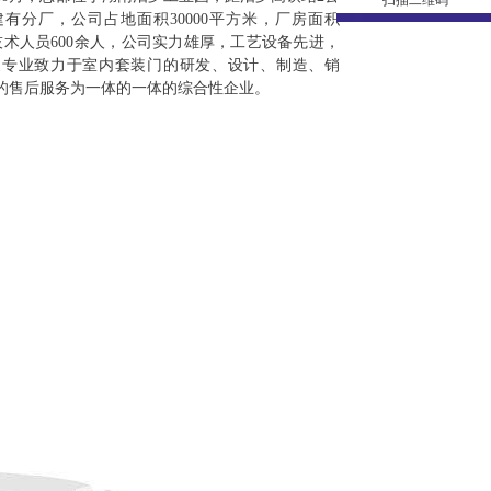
扫描二维码
有分厂，公司占地面积30000平方米，厂房面积
类技术人员600余人，公司实力雄厚，工艺设备先进，
家专业致力于室内套装门的研发、设计、制造、销
的售后服务为一体的一体的综合性企业。