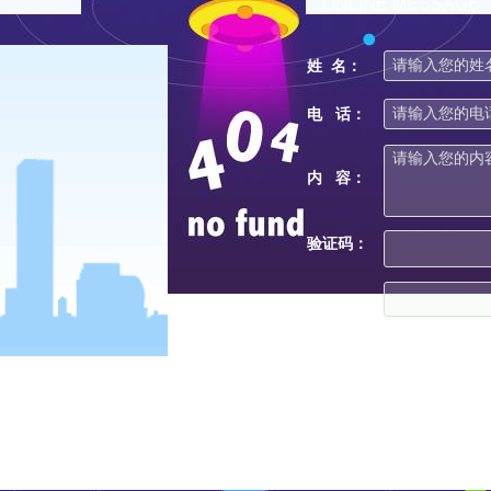
ONLINE MESSAGE
请输入您的姓名..
姓 名：
请输入您的电话..
电 话：
请输入您的内容..
内 容：
验证码：