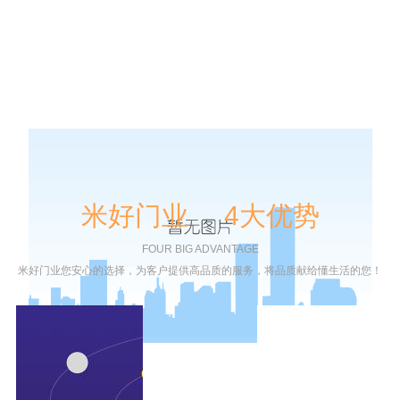
米好门业 4大优势
FOUR BIG ADVANTAGE
米好门业您安心的选择，为客户提供高品质的服务，将品质献给懂生活的您！