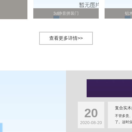
3d静音拼装门
铝
查看更多详情>>
复合实木
20
不管多贵
了。这时业
2020-08-20