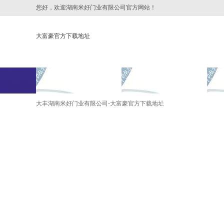
您好，欢迎湖南米好门业有限公司官方网站！
大富豪官方下载地址
大富豪官方下载地址
关于大富豪官方下载地
大
大富豪官方下载地址的
大丰湖南米好门业有限公司-大富豪官方下载地址
址
大富豪官方下载地址的
简介
组织架构
文化
公司团队
荣誉资质