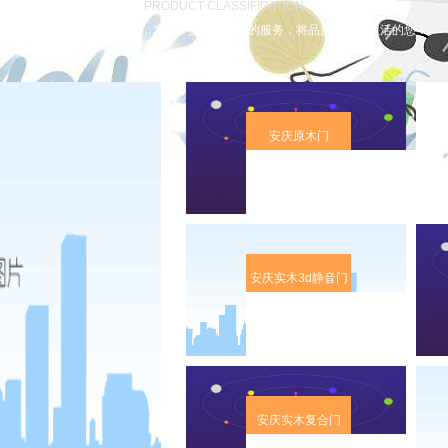
PRODUCT CLASSIFICATION
米好门业您安心的选择，为客户提供高品质的服务，将品质献给懂生活的您！
安庆原木门
安庆实木3d静音门
安庆实木复合门