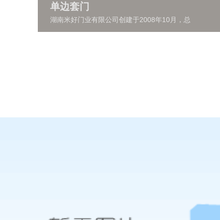
单边套门
湖南米好门业有限公司创建于2008年10月，总