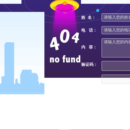
ONLINE MESSAGE
请输入您的姓名..
姓 名：
请输入您的电话..
电 话：
请输入您的内容..
内 容：
验证码：