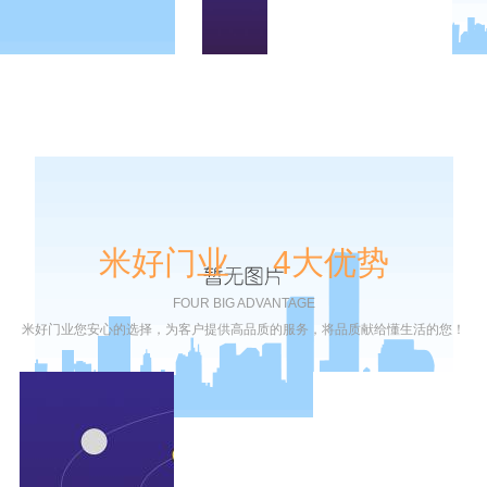
米好门业 4大优势
FOUR BIG ADVANTAGE
米好门业您安心的选择，为客户提供高品质的服务，将品质献给懂生活的您！