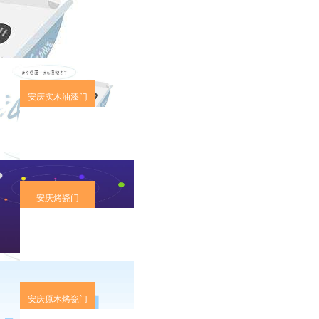
安庆实木油漆门
安庆烤瓷门
安庆原木烤瓷门