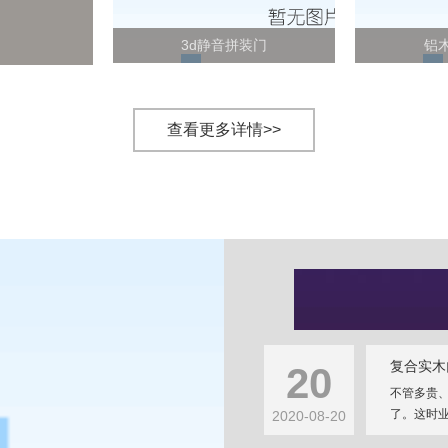
3d静音拼装门
铝
查看更多详情>>
复合实木
20
不管多贵
了。这时业
2020-08-20