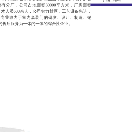
扫描二维码
有分厂，公司占地面积30000平方米，厂房面积
类技术人员600余人，公司实力雄厚，工艺设备先进，
家专业致力于室内套装门的研发、设计、制造、销
的售后服务为一体的一体的综合性企业。