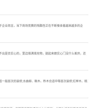
于企业而言，当下商场竞赛的残酷性正在不断蚕食着越来越多的企
出是否实心的，里边填满填充物，敲起来跟实心门没什么差异，还
一般层次的装修;水曲柳、楸木、柞木合适中等层次装修;红榉木、桃