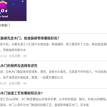
沙烤瓷门
庭装修先定木门，给准装修带来哪些好处？
到房子后，大都先请工人们进行水电改造，刷墙铺砖，等工程完毕了之后，再去挑选
，导致装修风格与木
10-13 点击次数：39
色木门的保养及选择有讲究
讲，白色木门看起来非常清新、漂亮，深受大众喜欢，尤其是今世年轻人。今日就来
，由于油漆进水易起皮，脱落，一起要尽量防止日
09-25 点击次数：46
饰木门油漆工艺有哪些知识点?
工艺bai须知：木门制造要经du历很多步骤，从木料的挑选、脱水，木皮zhi的敷
其间，木门上漆作为木门制造的后期工艺，直接影响着实木门、实木复