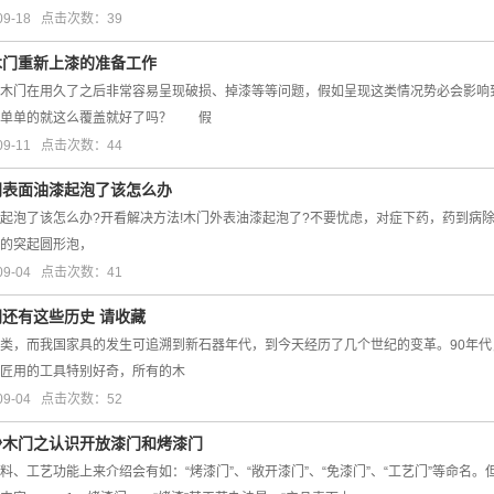
09-18 点击次数：39
木门重新上漆的准备工作
木门在用久了之后非常容易呈现破损、掉漆等等问题，假如呈现这类情况势必会影响
简单单的就这么覆盖就好了吗？ 假
09-11 点击次数：44
门表面油漆起泡了该怎么办
起泡了该怎么办?开看解决方法!木门外表油漆起泡了?不要忧虑，对症下药，药到病
的突起圆形泡，
09-04 点击次数：41
门还有这些历史 请收藏
类，而我国家具的发生可追溯到新石器年代，到今天经历了几个世纪的变革。90年代
匠用的工具特别好奇，所有的木
09-04 点击次数：52
沙木门之认识开放漆门和烤漆门
工艺功能上来介绍会有如：“烤漆门”、“敞开漆门”、“免漆门”、“工艺门”等命名。