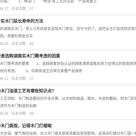
内容。 1、烤漆门 “烤漆”其工艺办法是：“产品表面上
08-27 点击次数：37
合实木门延长寿命的方法
的湖南实木门，用上几年后就会呈现木门老化，旧兮兮的了。这时业主们会找到买家
因。想要杜绝复合实
08-20 点击次数：46
费者选购湖南实木门​需考虑的因素
木门需考虑的要素 1、选择顾客协会认证的顾客满意或售后效力信得过的家居商场
面综合考虑。 3、向商家或主办单位索要产品保修
08-13 点击次数：37
饰木门油漆工艺有哪些知识点?
工艺须知：木门制造要经历许多步骤，从木材的挑选、脱水，木皮的敷贴，到木门的
漆作为木门制造的后期
08-06 点击次数：36
持木门美观，记得木门打蜡呦
为空调、暖气等的运用，长沙木门或木质家具都会受到影响，这其间打蜡对木门是一