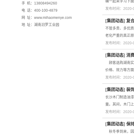
编一起来学习下面
手 机：13808494260
发布时间：2020-
电 话：400-100-4879
网 址：www.mihaomenye.com
[
集团动态
]
复
地 址：湖南汨罗工业园
不管多贵、多优质
老化严重的真正原
发布时间：2020-
[
集团动态
]
消
顾客选购湖南实
价格、效力等方
发布时间：2020-
[
集团动态
]
装
长沙木门制造油漆
量。其间，木门上
发布时间：2020-
[
集团动态
]
保
秋冬季到来，因