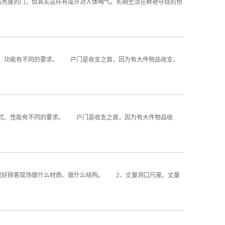
亮度的门，但其实这样有或许对人体晦气。长期生活在鲜艳夺目的色
、功能有不同的要求。 户门是收支之首，因为有大件物品收支，
式、性能有不同的要求。 户门是收支之首，因为有大件物品收
好顾客现场做什么材质、做什么结构。 2、丈量洞口尺度。丈量