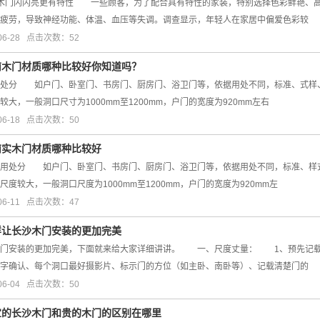
门闪闪亮更有特性 一些顾客，为了配合具有特性的家装，特别选择色彩鲜艳、高
疲劳，导致神经功能、体温、血压等失调。调查显示，年轻人在家居中偏爱色彩较
06-28 点击次数：52
南木门材质哪种比较好你知道吗？
分 如户门、卧室门、书房门、厨房门、浴卫门等，依据用处不同，标准、式样
大，一般洞口尺寸为1000mm至1200mm，户门的宽度为920mm左右
06-18 点击次数：50
南实木门材质哪种比较好
处分 如户门、卧室门、书房门、厨房门、浴卫门等，依据用处不同，标准、样
度较大，一般洞口尺度为1000mm至1200mm，户门的宽度为920mm左
06-11 点击次数：47
样让长沙木门​安装的更加完美
安装的更加完美，下面就来给大家详细讲讲。 一、尺度丈量： 1、预先记载
字确认、每个洞口最好摄影片、标示门的方位（如主卧、南卧等）、记载清楚门的
06-04 点击次数：50
宜的长沙木门和贵的木门的区别在哪里