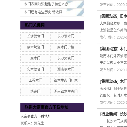
木门表面油漆起泡了该怎么办
发布时间：2020-
木门还有这些历史 请收藏
[
集团动态
]
旧
大家都会发现一扇
热门关键词
上漆就是怎么简
长沙复合门
长沙钢木门
发布时间：2020-
原木烤瓷门
原木门价格
[
集团动态
]
木
湖南木门外表油漆
原木门
长沙烤瓷门
干后呈现大小不等
实木复合门
湖南钢木门
发布时间：2020-
工程木门
铝木生态门厂家
[
集团动态
]
木
长沙木门归于家具
烤瓷门
湖南铝木生态门
的回忆，其时对木
发布时间：2020-
联系大富豪官方下载地址
[
行业新闻
]
长
大富豪官方下载地址
长沙木门从质料、
联系人：贺先生