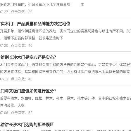
在保养木门打蜡时，小编分享以下几个注意事项： 木
07-27 点击次数：39
南实木门：产品质量和品牌能力决定地位
开展多年，如今伴随商场环境的改动，实木门企业的竞赛局势也与以往有所不同。关
，如若不加强内部调整，就很难适应时下
07-20 点击次数：40
样辨别长沙木门是空心还是实心？
门是不是实心门，通常都会用手敲的方法去的判断是否实心，可是有不少门你是敲不
的方法来试验，其实相同试不出来作用的，因为有许多厂家把跟木头类似分量的填充
07-13 点击次数：48
木门与夹板门应该如何进行区分?
首要有榆木、水曲柳、红松、榉木、柞木、楸木、桃木等几种。其中的红松和榆木合适
住宅装修。大多
07-06 点击次数：52
单讲讲长沙木门选购的那些误区