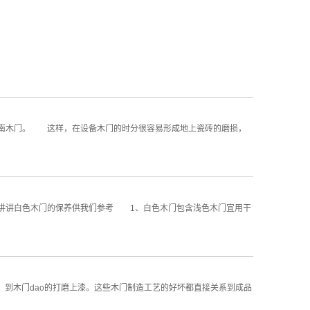
湖南木门。 这样，在设备木门的时分很容易形成地上瓷砖的磨损，
讲讲白色木门的保养供我们参考 1、白色木门包含浅色木门宜用干
贴，到木门dao的打磨上漆。这些木门制造工艺的好坏都直接关系到成品