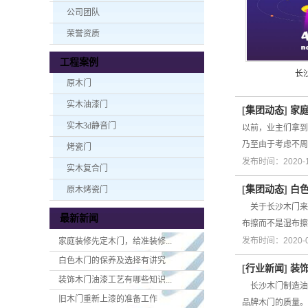
公司团队
荣誉资质
工程案例
长
原木门
实木油漆门
[
集团动态
]
家
实木3d静音门
以前，业主们拿
乃至由于考虑不周
烤瓷门
发布时间：2020-
实木复合门
[
集团动态
]
白
原木烤瓷门
关于长沙木门来
最新新闻
布擦而不是湿布擦
发布时间：2020-
家庭装修先定木门，给准装修...
白色木门的保养及选择有讲究
[
行业新闻
]
装
装饰木门油漆工艺有哪些知识...
长沙木门制造油漆
旧木门重新上漆的准备工作
品牌木门的质量。