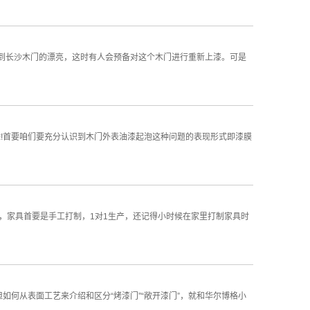
到长沙木门的漂亮，这时有人会预备对这个木门进行重新上漆。可是
除!首要咱们要充分认识到木门外表油漆起泡这种问题的表现形式即漆膜
，家具首要是手工打制，1对1生产，还记得小时候在家里打制家具时
但如何从表面工艺来介绍和区分“烤漆门”“敞开漆门”，就和华尔博格小