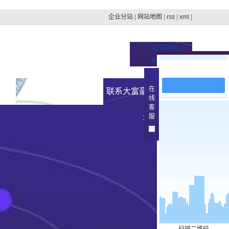
企业分站
|
网站地图
|
rss
|
xml
|
咨询热线：
400-100-4879
在线留言
在
址的
新闻资讯
联系大富豪官方下载地
线
客
集团动态
服
址
>
行业新闻