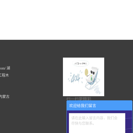
com/ 湖
工程木
内蒙古
扫一扫更精彩
欢迎给我们留言
请在此输入留言内容，我们会
尽快与您联系。