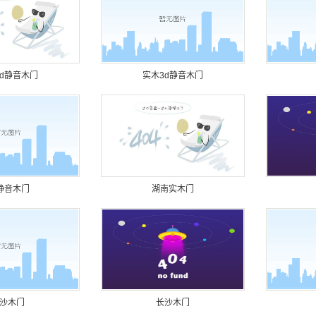
3d静音木门
实木3d静音木门
d静音木门
湖南实木门
沙木门
长沙木门