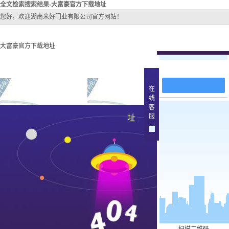
全文检索搜索结果-大富豪官方下载地址
您好，欢迎湖南米好门业有限公司官方网站！
大富豪官方下载地址
在线留言
在
大富豪官方下载地址
关于大富豪官方下载地
大富豪官方下
线
客
大富豪官方下载地址的
原木
服
址
产品中
大富豪官方下载地址的
简介
实木油
组织架构
文化
实木3d
公司团队
烤瓷
荣誉资质
实木复
原木烤