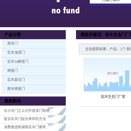
扫描二维码
搜索关键词：铝木生态门厂
产品分类
原木门
全站搜索结果：产品：1个,新
实木油漆门
实木3d静音门
烤瓷门
实木复合门
原木烤瓷门
铝木生态门厂家
最新新闻
长沙木门之认识开放漆门和烤...
复合实木门延长寿命的方法
消费者选购湖南实木门​需考...