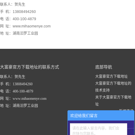
联系人：贺先生
手 机：13808494260
电 话：400-100-4879
网 址：www.mihaomenye.com
地 址：湖南汨罗工业园
大富豪官方下载地址的联系方式
底部导航
大富豪官方下载地址
联系人：贺先生
大富豪官方下载地址的
手 机：13808494260
技术支持
电 话：400-100-4879
关于大富豪官方下载地
网 址：www.mihaomenye.com
址
地 址：湖南汨罗工业园
新闻资讯
欢迎给我们留言
大富豪官方下载地址的
产品中心
请在此输入留言内容，我们会
联系大富豪官方下载地
尽快与您联系。