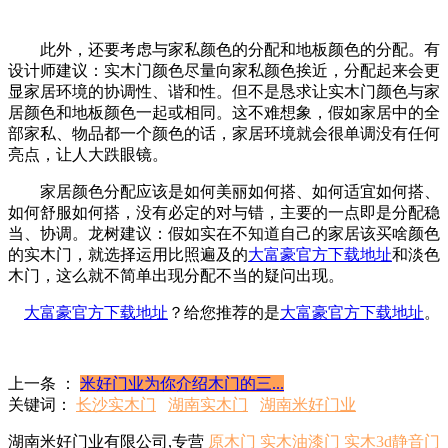
此外，还要考虑与家私颜色的分配和地板颜色的分配。有
设计师建议：实木门颜色尽量向家私颜色挨近，分配起来会更
显家居环境的协调性、谐和性。但不是恳求让实木门颜色与家
居颜色和地板颜色一起或相同。这不难想象，假如家居中的全
部家私、物品都一个颜色的话，家居环境就会很单调没有任何
亮点，让人大跌眼镜。
家居颜色分配应该是如何美丽如何搭、如何适宜如何搭、
如何舒服如何搭，没有必定的对与错，主要的一点即是分配稳
当、协调。龙树建议：假如实在不知道自己的家居该买啥颜色
的实木门，就选择运用比照遍及的
大富豪官方下载地址
和淡色
木门，这么就不简单出现分配不当的疑问出现。
大富豪官方下载地址
？给您推荐的是
大富豪官方下载地址
。
上一条 ：
米好门业为你介绍木门的三...
关键词：
长沙实木门
湖南实木门
湖南米好门业
湖南米好门业有限公司,专营
原木门
实木油漆门
实木3d静音门